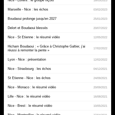
Nice - Lorient : le groupe niçois
18/03/2023
Marseille - Nice : les échos
03/02/2023
Boudaoui prolonge jusqu'en 2027
25/01/2023
Delort et Boudaoui blessés
20/07/2022
Nice - St Etienne : le résumé vidéo
12/05/2022
Hicham Boudaoui : « Grâce à Christophe Galtier, j’ai
17/02/2022
réussi à remonter la pente »
Lyon - Nice : présentation
12/02/2022
Nice - Strasbourg : les échos
04/12/2021
St Etienne - Nice : les échos
24/09/2021
Nice - Monaco : le résumé vidéo
20/09/2021
Lille - Nice : le résumé vidéo
16/08/2021
Nice - Brest : le résumé vidéo
10/05/2021
Nice - Montpellier : le résumé vidéo
27/04/2021