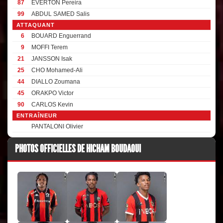
87
EVERTON Pereira
99
ABDUL SAMED Salis
ATTAQUANT
6
BOUARD Enguerrand
9
MOFFI Terem
21
JANSSON Isak
25
CHO Mohamed-Ali
44
DIALLO Zoumana
45
ORAKPO Victor
90
CARLOS Kevin
ENTRAÎNEUR
PANTALONI Olivier
PHOTOS OFFICIELLES DE HICHAM BOUDAOUI