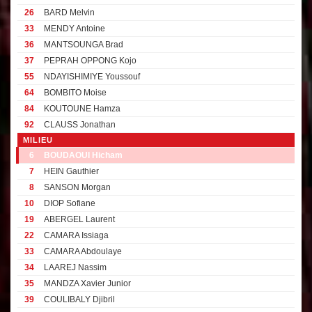
26
BARD Melvin
33
MENDY Antoine
36
MANTSOUNGA Brad
37
PEPRAH OPPONG Kojo
55
NDAYISHIMIYE Youssouf
64
BOMBITO Moise
84
KOUTOUNE Hamza
92
CLAUSS Jonathan
MILIEU
6
BOUDAOUI Hicham
7
HEIN Gauthier
8
SANSON Morgan
10
DIOP Sofiane
19
ABERGEL Laurent
22
CAMARA Issiaga
33
CAMARA Abdoulaye
34
LAAREJ Nassim
35
MANDZA Xavier Junior
39
COULIBALY Djibril