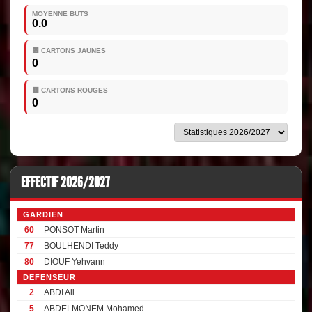
MOYENNE BUTS
0.0
🟨 CARTONS JAUNES
0
🟥 CARTONS ROUGES
0
EFFECTIF 2026/2027
GARDIEN
60
PONSOT Martin
77
BOULHENDI Teddy
80
DIOUF Yehvann
DEFENSEUR
2
ABDI Ali
5
ABDELMONEM Mohamed