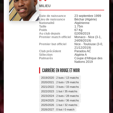
MILIEU
Date de naissance
23 septembre 1999
Lieu de naissance
Béchar (Algérie)
Nationalité
Algérienne
Taille
1.75m
Poids
67 Kg
Au club depuis
02/09/2019
Premier match officiel
Monaco - Nice (3-1,
24/09/2019)
Premier but officiel
Nice - Toulouse (3-0,
21/12/2019)
Club précédent
Paradou AC
Sélection
Algérie A
Palmarès
Coupe d'Afrique des
Nations 2019
CARRIÈRE EN ROUGE ET NOIR
2019/2020 : 2 buts / 13 matchs
2020/2021 : 2 buts / 29 matchs
2021/2022 : 3 buts / 33 matchs
2022/2023 : 1 but / 35 matchs
2023/2024 : 2 buts / 28 matchs
2024/2025 : 2 buts / 36 matchs
2025/2026 : 1 but / 32 matchs
2026/2027 : 0 but / 0 match