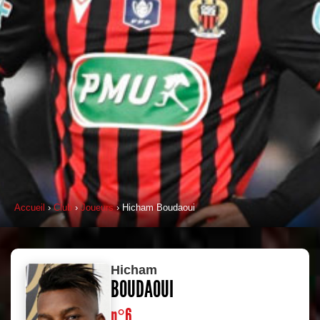
Accueil
›
Club
›
Joueurs
› Hicham Boudaoui
Hicham
BOUDAOUI
n°6