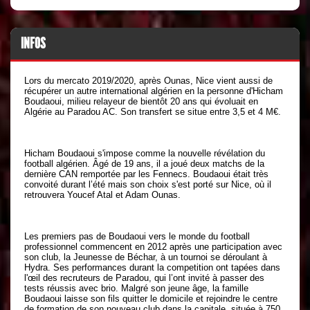
INFOS
Lors du mercato 2019/2020, après Ounas, Nice vient aussi de
récupérer un autre international algérien en la personne d'Hicham
Boudaoui, milieu relayeur de bientôt 20 ans qui évoluait en
Algérie au Paradou AC. Son transfert se situe entre 3,5 et 4 M€.
Hicham Boudaoui s'impose comme la nouvelle révélation du
football algérien. Âgé de 19 ans, il a joué deux matchs de la
dernière CAN remportée par les Fennecs. Boudaoui était très
convoité durant l’été mais son choix s'est porté sur Nice, où il
retrouvera Youcef Atal et Adam Ounas.
Les premiers pas de Boudaoui vers le monde du football
professionnel commencent en 2012 après une participation avec
son club, la Jeunesse de Béchar, à un tournoi se déroulant à
Hydra. Ses performances durant la competition ont tapées dans
l'œil des recruteurs de Paradou, qui l’ont invité à passer des
tests réussis avec brio. Malgré son jeune âge, la famille
Boudaoui laisse son fils quitter le domicile et rejoindre le centre
de formation de son nouveau club dans la capitale, située à 750