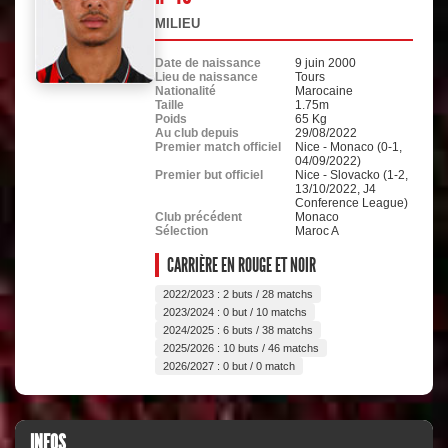
MILIEU
Date de naissance
9 juin 2000
Lieu de naissance
Tours
Nationalité
Marocaine
Taille
1.75m
Poids
65 Kg
Au club depuis
29/08/2022
Premier match officiel
Nice - Monaco (0-1,
04/09/2022)
Premier but officiel
Nice - Slovacko (1-2,
13/10/2022, J4
Conference League)
Club précédent
Monaco
Sélection
Maroc A
CARRIÈRE EN ROUGE ET NOIR
2022/2023 : 2 buts / 28 matchs
2023/2024 : 0 but / 10 matchs
2024/2025 : 6 buts / 38 matchs
2025/2026 : 10 buts / 46 matchs
2026/2027 : 0 but / 0 match
INFOS