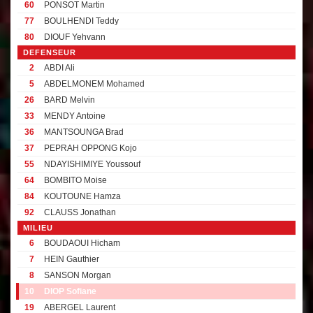
60
PONSOT Martin
77
BOULHENDI Teddy
80
DIOUF Yehvann
DEFENSEUR
2
ABDI Ali
5
ABDELMONEM Mohamed
26
BARD Melvin
33
MENDY Antoine
36
MANTSOUNGA Brad
37
PEPRAH OPPONG Kojo
55
NDAYISHIMIYE Youssouf
64
BOMBITO Moise
84
KOUTOUNE Hamza
92
CLAUSS Jonathan
MILIEU
6
BOUDAOUI Hicham
7
HEIN Gauthier
8
SANSON Morgan
10
DIOP Sofiane
19
ABERGEL Laurent