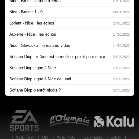
Nice - Brest : le fond d'écran
07/11/2022
Nice - Brest : 1 - 0
06/11/2022
Lorient - Nice : les échos
28/10/2022
Auxerre - Nice : les échos
14/10/2022
Nice - Slovacko : le résumé vidéo
14/10/2022
Sofiane Diop : « Nice est le meilleur projet pour moi »
30/08/2022
Sofiane Diop signe à Nice
29/08/2022
Sofiane Diop signe à Nice ce lundi
29/08/2022
Sofiane Diop bientôt niçois ?
26/08/2022
EA Sports
L'Olympic Restaurant
K
|
Actu Foot
|
OM
|
Actu PSG
|
Coloriages
|
1xbet
|