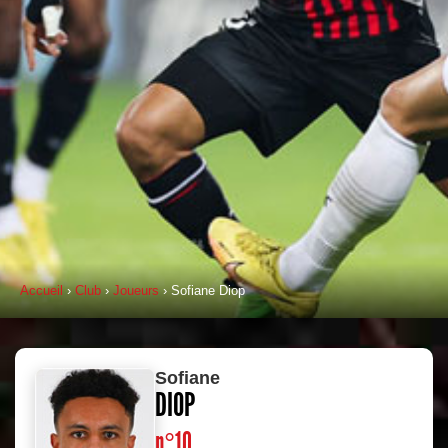
Accueil
›
Club
›
Joueurs
› Sofiane Diop
Sofiane
DIOP
n°10