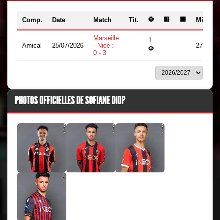
⚽
🟨
🟥
Comp.
Date
Match
Tit.
Min.
Marseille
1
Amical
25/07/2026
- Nice :
27
⚽
0 - 3
PHOTOS OFFICIELLES DE SOFIANE DIOP