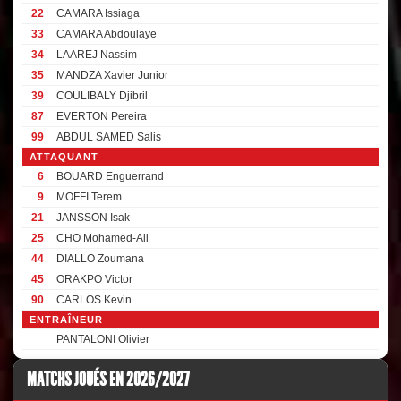
22
CAMARA Issiaga
33
CAMARA Abdoulaye
34
LAAREJ Nassim
35
MANDZA Xavier Junior
39
COULIBALY Djibril
87
EVERTON Pereira
99
ABDUL SAMED Salis
ATTAQUANT
6
BOUARD Enguerrand
9
MOFFI Terem
21
JANSSON Isak
25
CHO Mohamed-Ali
44
DIALLO Zoumana
45
ORAKPO Victor
90
CARLOS Kevin
ENTRAÎNEUR
PANTALONI Olivier
MATCHS JOUÉS EN 2026/2027