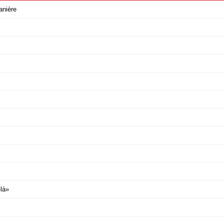
anière
-là»