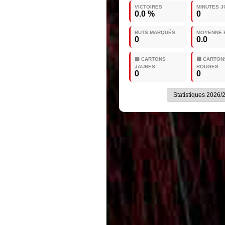
VICTOIRES
MINUTES 
0.0 %
0
BUTS MARQUÉS
MOYENNE 
0
0.0
🟨 CARTONS
🟥 CARTON
JAUNES
ROUGES
0
0