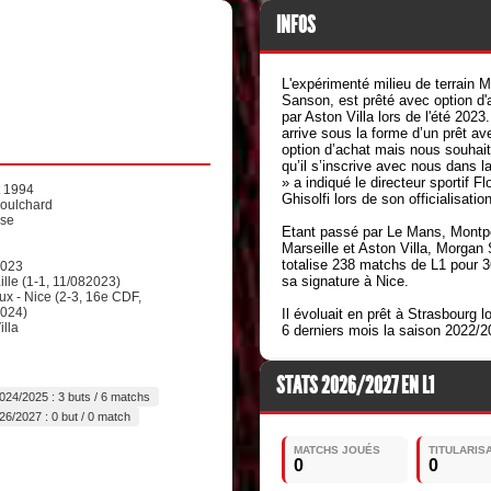
INFOS
L'expérimenté milieu de terrain 
Sanson, est prêté avec option d'
par Aston Villa lors de l'été 2023. 
arrive sous la forme d’un prêt av
option d’achat mais nous souhai
qu’il s’inscrive avec nous dans l
» a indiqué le directeur sportif Fl
t 1994
Ghisolfi lors de son officialisation
Doulchard
ise
Etant passé par Le Mans, Montpel
Marseille et Aston Villa, Morgan
totalise 238 matchs de L1 pour 3
2023
sa signature à Nice.
Lille (1-1, 11/082023)
x - Nice (2-3, 16e CDF,
2024)
Il évoluait en prêt à Strasbourg l
illa
6 derniers mois la saison 2022/2
STATS 2026/2027 EN L1
024/2025 : 3 buts / 6 matchs
26/2027 : 0 but / 0 match
MATCHS JOUÉS
TITULARIS
0
0