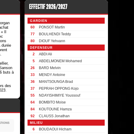
EFFECTIF 2026/2027
GARDIEN
Morgan
achat
60
PONSOT Martin
« Il
77
BOULHENDI Teddy
ec
tons
80
DIOUF Yehvann
a durée
DEFENSEUR
orent
.
2
ABDI Ali
5
ABDELMONEM Mohamed
lier,
 Sanson
26
BARD Melvin
6 buts à
33
MENDY Antoine
36
MANTSOUNGA Brad
ors des
37
PEPRAH OPPONG Kojo
023.
55
NDAYISHIMIYE Youssouf
64
BOMBITO Moise
84
KOUTOUNE Hamza
92
CLAUSS Jonathan
MILIEU
ATIONS
6
BOUDAOUI Hicham