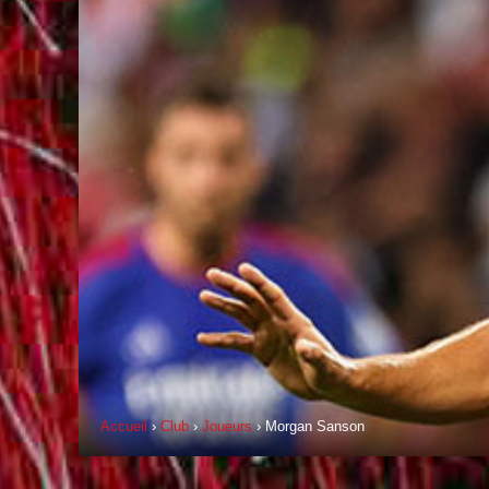
Accueil
›
Club
›
Joueurs
› Morgan Sanson