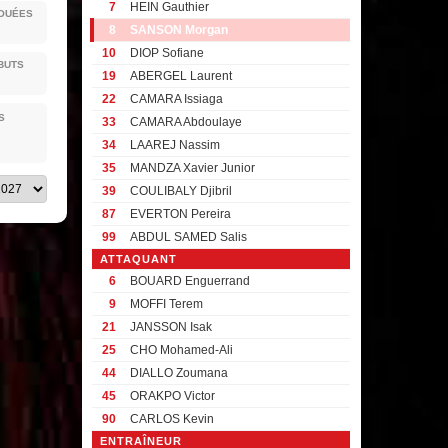
7
HEIN Gauthier
JOUÉES
8
SANSON Morgan
10
DIOP Sofiane
BUTS
19
ABERGEL Laurent
22
CAMARA Issiaga
S
33
CAMARA Abdoulaye
34
LAAREJ Nassim
35
MANDZA Xavier Junior
39
COULIBALY Djibril
87
EVERTON Pereira
99
ABDUL SAMED Salis
ATTAQUANT
6
BOUARD Enguerrand
9
MOFFI Terem
21
JANSSON Isak
25
CHO Mohamed-Ali
44
DIALLO Zoumana
45
ORAKPO Victor
90
CARLOS Kevin
ENTRAÎNEUR