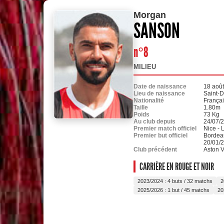
Morgan
SANSON
n°8
MILIEU
Date de naissance
18 aoû
Lieu de naissance
Saint-
Nationalité
França
Taille
1.80m
Poids
73 Kg
Au club depuis
24/07/
Premier match officiel
Nice - 
Premier but officiel
Bordeau
20/01/
Club précédent
Aston V
CARRIÈRE EN ROUGE ET NOIR
2023/2024 : 4 buts / 32 matchs
2
2025/2026 : 1 but / 45 matchs
20