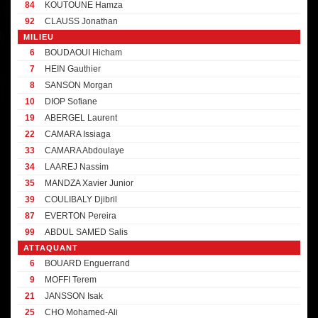
84
KOUTOUNE Hamza
92
CLAUSS Jonathan
MILIEU
6
BOUDAOUI Hicham
7
HEIN Gauthier
8
SANSON Morgan
10
DIOP Sofiane
19
ABERGEL Laurent
22
CAMARA Issiaga
33
CAMARA Abdoulaye
34
LAAREJ Nassim
35
MANDZA Xavier Junior
39
COULIBALY Djibril
87
EVERTON Pereira
99
ABDUL SAMED Salis
ATTAQUANT
6
BOUARD Enguerrand
9
MOFFI Terem
21
JANSSON Isak
25
CHO Mohamed-Ali