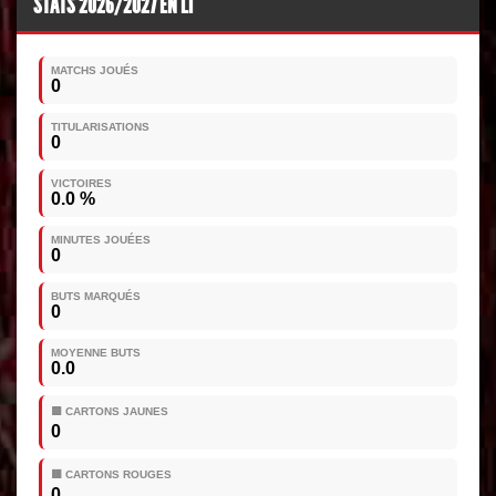
STATS 2026/2027 EN L1
MATCHS JOUÉS
0
TITULARISATIONS
0
VICTOIRES
0.0 %
MINUTES JOUÉES
0
BUTS MARQUÉS
0
MOYENNE BUTS
0.0
🟨 CARTONS JAUNES
0
🟥 CARTONS ROUGES
0