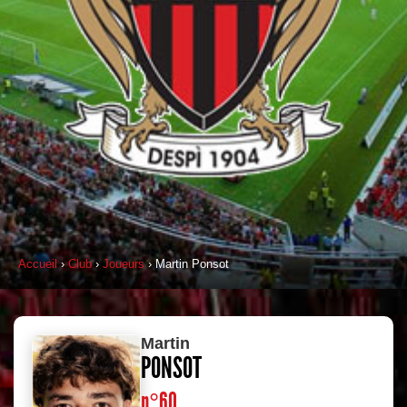
Accueil
›
Club
›
Joueurs
› Martin Ponsot
Martin
PONSOT
n°60