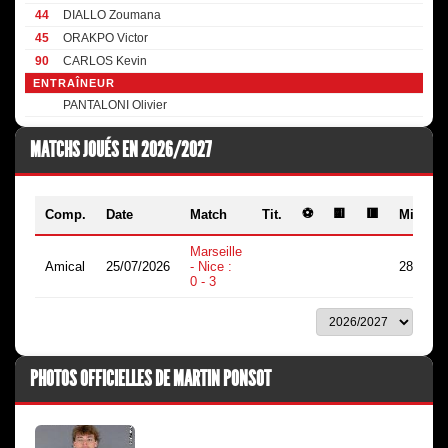
44
DIALLO Zoumana
45
ORAKPO Victor
90
CARLOS Kevin
ENTRAÎNEUR
PANTALONI Olivier
MATCHS JOUÉS EN 2026/2027
⚽
🟨
🟥
Comp.
Date
Match
Tit.
Min.
Marseille
Amical
25/07/2026
- Nice :
28
0 - 3
PHOTOS OFFICIELLES DE MARTIN PONSOT