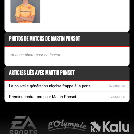
PHOTOS DE MATCHS DE MARTIN PONSOT
Aucune photo pour ce joueur
ARTICLES LIÉS AVEC MARTIN PONSOT
La nouvelle génération niçoise frappe à la porte
07/08/2026
Premier contrat pro pour Martin Ponsot
17/06/2026
EA Sports
L'Olympic Restaurant
K