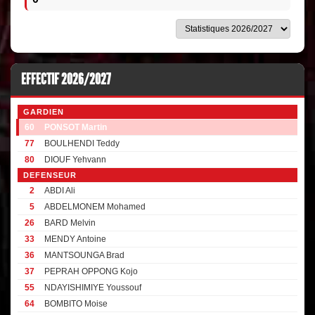
EFFECTIF 2026/2027
GARDIEN
60
PONSOT Martin
77
BOULHENDI Teddy
80
DIOUF Yehvann
DEFENSEUR
2
ABDI Ali
5
ABDELMONEM Mohamed
26
BARD Melvin
33
MENDY Antoine
36
MANTSOUNGA Brad
37
PEPRAH OPPONG Kojo
55
NDAYISHIMIYE Youssouf
64
BOMBITO Moise