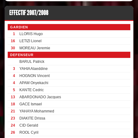
EFFECTIF 2007/2008
GARDIEN
1
LLORIS Hugo
16
LETIZI Lionel
30
MOREAU Jeremie
DEFENSEUR
BARUL Patrick
3
YAHIA Alaeddine
4
HOGNON Vincent
4
APAM Onyekachi
5
KANTE Cedric
13
ABARDONADO Jacques
18
GACE Ismael
21
YAHAYA Mohammed
23
DIAKITE Drissa
24
CID Gerald
26
ROOL Cyril