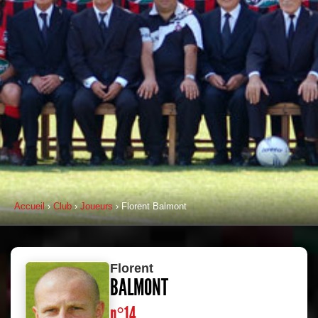
Accueil
›
Club
›
Joueurs
› Florent Balmont
Florent
BALMONT
n°14