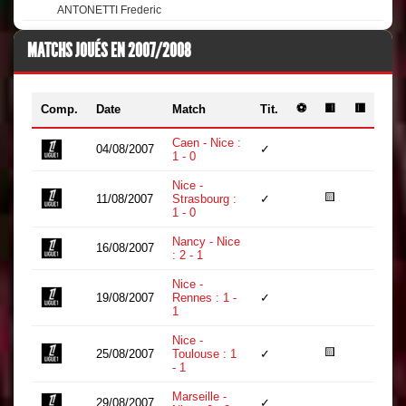
ANTONETTI Frederic
MATCHS JOUÉS EN 2007/2008
⚽
🟨
🟥
Comp.
Date
Match
Tit.
Min
Caen - Nice :
04/08/2007
✓
90
1 - 0
Nice -
🟨
11/08/2007
Strasbourg :
✓
85
1 - 0
Nancy - Nice
16/08/2007
35
: 2 - 1
Nice -
19/08/2007
Rennes : 1 -
✓
90
1
Nice -
🟨
25/08/2007
Toulouse : 1
✓
90
- 1
Marseille -
29/08/2007
✓
90