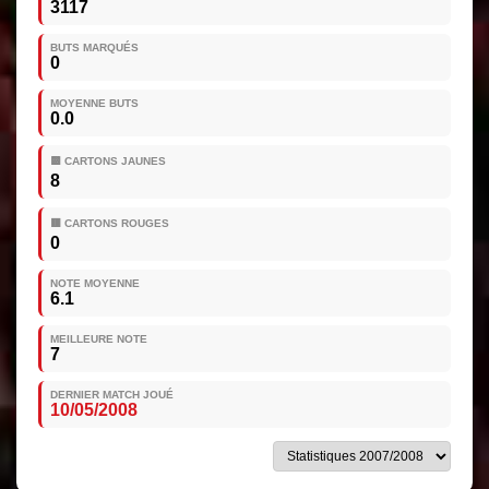
3117
BUTS MARQUÉS
0
MOYENNE BUTS
0.0
🟨 CARTONS JAUNES
8
🟥 CARTONS ROUGES
0
NOTE MOYENNE
6.1
MEILLEURE NOTE
7
DERNIER MATCH JOUÉ
10/05/2008