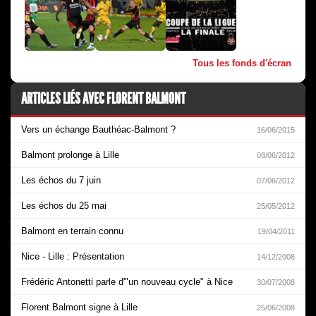
Tous les fonds d'écran
ARTICLES LIÉS AVEC FLORENT BALMONT
Vers un échange Bauthéac-Balmont ?
16/06/2015
Balmont prolonge à Lille
08/06/2012
Les échos du 7 juin
07/06/2012
Les échos du 25 mai
25/05/2012
Balmont en terrain connu
19/04/2011
Nice - Lille : Présentation
14/12/2008
Frédéric Antonetti parle d'"un nouveau cycle" à Nice
30/07/2008
Florent Balmont signe à Lille
25/06/2008