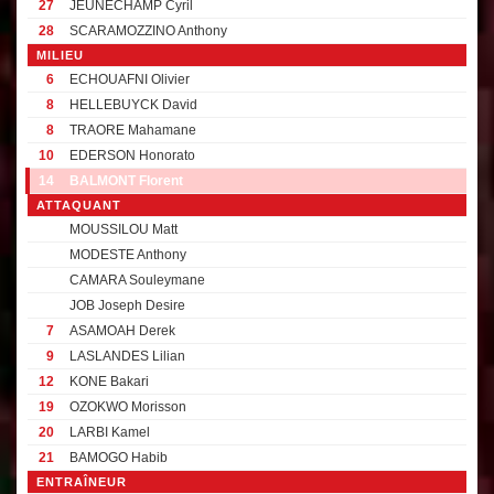
27
JEUNECHAMP Cyril
28
SCARAMOZZINO Anthony
MILIEU
6
ECHOUAFNI Olivier
8
HELLEBUYCK David
8
TRAORE Mahamane
10
EDERSON Honorato
14
BALMONT Florent
ATTAQUANT
MOUSSILOU Matt
MODESTE Anthony
CAMARA Souleymane
JOB Joseph Desire
7
ASAMOAH Derek
9
LASLANDES Lilian
12
KONE Bakari
19
OZOKWO Morisson
20
LARBI Kamel
21
BAMOGO Habib
ENTRAÎNEUR