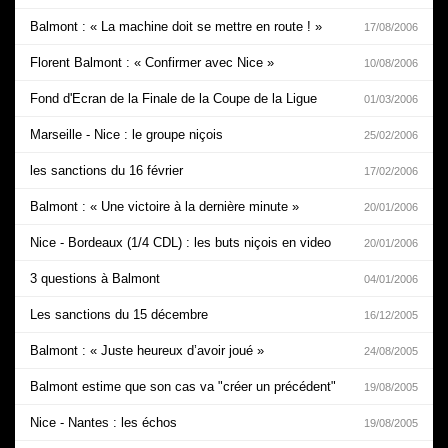
Balmont : « La machine doit se mettre en route ! »
17/08/2006
Florent Balmont : « Confirmer avec Nice »
10/08/2006
Fond d'Ecran de la Finale de la Coupe de la Ligue
01/03/2006
Marseille - Nice : le groupe niçois
25/02/2006
les sanctions du 16 février
17/02/2006
Balmont : « Une victoire à la dernière minute »
20/01/2006
Nice - Bordeaux (1/4 CDL) : les buts niçois en video
20/01/2006
3 questions à Balmont
04/01/2006
Les sanctions du 15 décembre
16/12/2005
Balmont : « Juste heureux d’avoir joué »
24/08/2005
Balmont estime que son cas va "créer un précédent"
19/08/2005
Nice - Nantes : les échos
19/08/2005