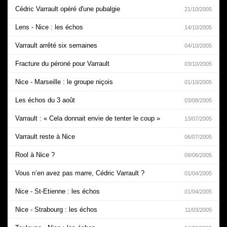
Cédric Varrault opéré d'une pubalgie
21/10/2005
Lens - Nice : les échos
14/10/2005
Varrault arrêté six semaines
04/10/2005
Fracture du péroné pour Varrault
03/10/2005
Nice - Marseille : le groupe niçois
01/10/2005
Les échos du 3 août
03/08/2005
Varrault : « Cela donnait envie de tenter le coup »
13/07/2005
Varrault reste à Nice
06/07/2005
Rool à Nice ?
09/06/2005
Vous n’en avez pas marre, Cédric Varrault ?
01/04/2005
Nice - St-Etienne : les échos
01/04/2005
Nice - Strabourg : les échos
11/03/2005