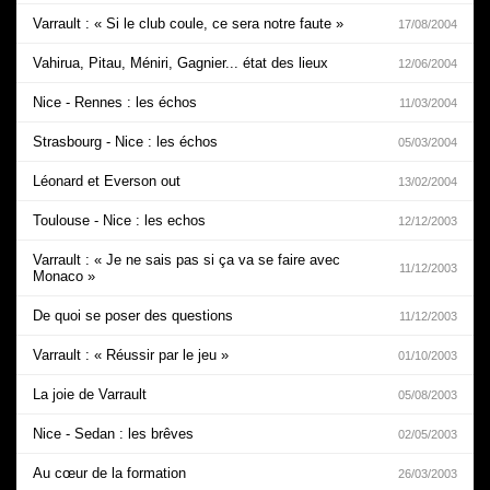
Varrault : « Si le club coule, ce sera notre faute »
17/08/2004
Vahirua, Pitau, Méniri, Gagnier... état des lieux
12/06/2004
Nice - Rennes : les échos
11/03/2004
Strasbourg - Nice : les échos
05/03/2004
Léonard et Everson out
13/02/2004
Toulouse - Nice : les echos
12/12/2003
Varrault : « Je ne sais pas si ça va se faire avec
11/12/2003
Monaco »
De quoi se poser des questions
11/12/2003
Varrault : « Réussir par le jeu »
01/10/2003
La joie de Varrault
05/08/2003
Nice - Sedan : les brêves
02/05/2003
Au cœur de la formation
26/03/2003