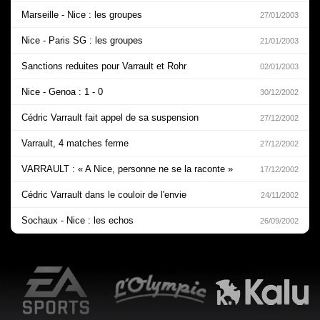
Marseille - Nice : les groupes
27/01/2003
Nice - Paris SG : les groupes
21/01/2003
Sanctions reduites pour Varrault et Rohr
02/01/2003
Nice - Genoa : 1 - 0
30/12/2002
Cédric Varrault fait appel de sa suspension
27/12/2002
Varrault, 4 matches ferme
27/12/2002
VARRAULT : « A Nice, personne ne se la raconte »
17/12/2002
Cédric Varrault dans le couloir de l'envie
24/11/2002
Sochaux - Nice : les echos
26/09/2002
EA Sports
L'Olympic Restaurant
K