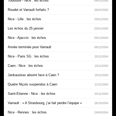
Toulouse - Nice : les échos
04/03/2005
Roudet et Varrault forfaits ?
28/02/2005
Nice - Lille : les échos
25/01/2005
Les échos du 25 janvier
25/01/2005
Nice - Ajaccio : les échos
09/12/2004
Année terminée pour Varrault
06/12/2004
Nice - Paris SG : les échos
25/11/2004
Caen - Nice : les échos
19/11/2004
Jankauskas absent face à Caen ?
18/11/2004
Quatre Niçois suspendus à Caen
12/11/2004
Saint-Etienne - Nice : les échos
04/11/2004
Varrault : « A Strasbourg, j’ai fait perdre l’équipe »
28/10/2004
Nice - Rennes : les échos
24/09/2004