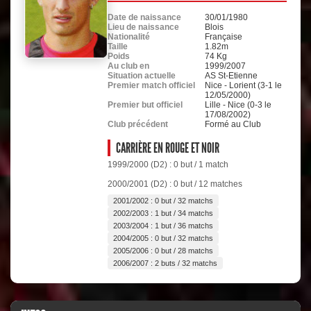
Date de naissance
30/01/1980
Lieu de naissance
Blois
Nationalité
Française
Taille
1.82m
Poids
74 Kg
Au club en
1999/2007
Situation actuelle
AS St-Etienne
Premier match officiel
Nice - Lorient (3-1 le
12/05/2000)
Premier but officiel
Lille - Nice (0-3 le
17/08/2002)
Club précédent
Formé au Club
CARRIÈRE EN ROUGE ET NOIR
1999/2000 (D2) : 0 but / 1 match
2000/2001 (D2) : 0 but / 12 matches
2001/2002 : 0 but / 32 matchs
2002/2003 : 1 but / 34 matchs
2003/2004 : 1 but / 36 matchs
2004/2005 : 0 but / 32 matchs
2005/2006 : 0 but / 28 matchs
2006/2007 : 2 buts / 32 matchs