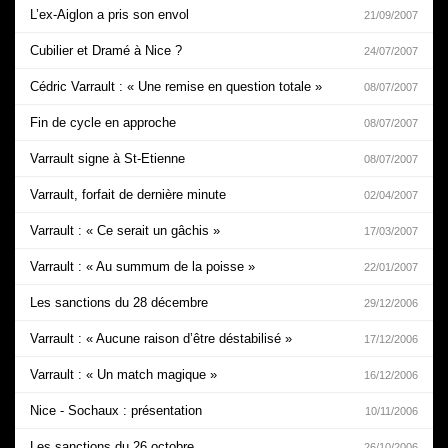
L’ex-Aiglon a pris son envol
21/09/2007
Cubilier et Dramé à Nice ?
24/07/2007
Cédric Varrault : « Une remise en question totale »
08/07/2007
Fin de cycle en approche
08/07/2007
Varrault signe à St-Etienne
08/07/2007
Varrault, forfait de dernière minute
02/04/2007
Varrault : « Ce serait un gâchis »
17/03/2007
Varrault : « Au summum de la poisse »
22/01/2007
Les sanctions du 28 décembre
29/12/2006
Varrault : « Aucune raison d’être déstabilisé »
17/12/2006
Varrault : « Un match magique »
16/12/2006
Nice - Sochaux : présentation
10/11/2006
Les sanctions du 26 octobre
26/10/2006