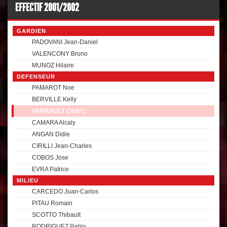
EFFECTIF 2001/2002
GARDIEN
PADOVANI Jean-Daniel
VALENCONY Bruno
MUNOZ Hilaire
DEFENSEUR
PAMAROT Noe
BERVILLE Kelly
VARRAULT Cedric
CAMARA Alcaly
ANGAN Didie
CIRILLI Jean-Charles
COBOS Jose
EVRA Patrice
MILIEU
CARCEDO Juan-Carlos
PITAU Romain
SCOTTO Thibault
RODRIGUEZ Pablo