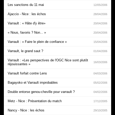
Les sanctions du 11 mai
12/05/2006
Ajaccio - Nice : les échos
28/04/2006
Varrault : « Hâte d'y être»
20/04/2006
« Nous, favoris ? Non... »
20/04/2006
Varrault : « Faire le plein de confiance »
15/04/2006
Varrault, le grand saut ?
01/04/2006
Varrault : «Les perspectives de l'OGC Nice sont plutôt
16/03/2006
réjouissantes »
Varrault forfait contre Lens
04/03/2006
Bagayoko et Varrault improbables
05/02/2006
Double entorse genou-cheville pour varrault ?
04/02/2006
Metz - Nice : Présentation du match
17/12/2005
Nancy - Nice : les échos
29/10/2005