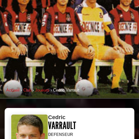
Accueil
›
Club
›
Joueurs
› Cedric Varrault
Cedric
VARRAULT
DEFENSEUR