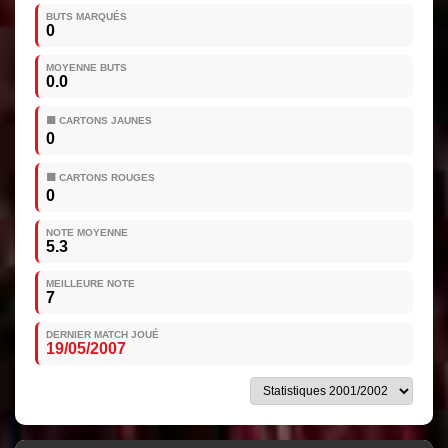
BUTS MARQUÉS
0
MOYENNE BUTS
0.0
🟨 CARTONS JAUNES
0
🟥 CARTONS ROUGES
0
NOTE MOYENNE
5.3
MEILLEURE NOTE
7
DERNIER MATCH JOUÉ
19/05/2007