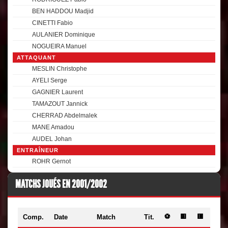
BEN HADDOU Madjid
CINETTI Fabio
AULANIER Dominique
NOGUEIRA Manuel
ATTAQUANT
MESLIN Christophe
AYELI Serge
GAGNIER Laurent
TAMAZOUT Jannick
CHERRAD Abdelmalek
MANE Amadou
AUDEL Johan
ENTRAÎNEUR
ROHR Gernot
MATCHS JOUÉS EN 2001/2002
⚽
🟨
🟥
Comp.
Date
Match
Tit.
Min.